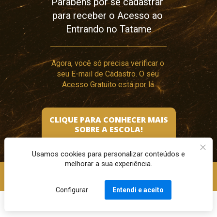
Parabéns por se cadastrar 
para receber o Acesso ao 
Entrando no Tatame
Agora, você só precisa verificar o 
seu E-mail de Cadastro. 
O seu 
Acesso Gratuito está por lá.
CLIQUE PARA CONHECER MAIS
SOBRE A ESCOLA!
Usamos cookies para personalizar conteúdos e
melhorar a sua experiência.
Douglas Souza 2024 - Todos os direitos reservados.
Configurar
Entendi e aceito