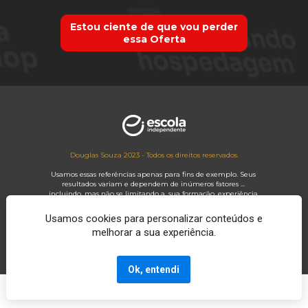
Estou ciente de que vou perder
essa Oferta
Douglas Souza 2023 - Todos os direitos reservados.
Usamos essas referências apenas para fins de exemplo. Seus 
resultados variam e dependem de inúmeros fatores ... 
incluindo, mas não se limitando a, sua formação, experiência 
e ética de trabalho. Todos os negócios envolvem riscos, bem 
como esforços e ações massivas e consistentes. Se você não 
Usamos cookies para personalizar conteúdos e
está disposto a aceitar isso, NÃO OBTENHA NOSSAS 
melhorar a sua experiência.
INFORMAÇÕES.
Ok, entendi