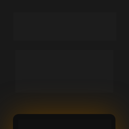
Falta só mais um 
passo!
Para liberar a página com 
as aulas gratuitas, 
preencha seu nome e 
e‑mail.